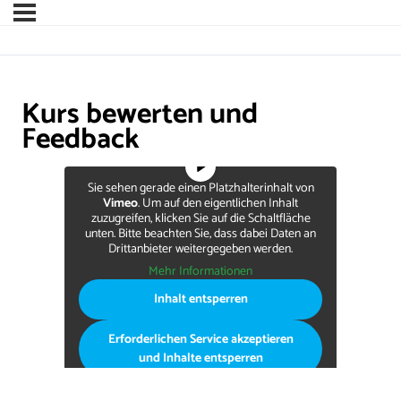
Kurs bewerten und
Feedback
Sie sehen gerade einen Platzhalterinhalt von
Vimeo
. Um auf den eigentlichen Inhalt
zuzugreifen, klicken Sie auf die Schaltfläche
unten. Bitte beachten Sie, dass dabei Daten an
Drittanbieter weitergegeben werden.
Mehr Informationen
Inhalt entsperren
Erforderlichen Service akzeptieren
und Inhalte entsperren