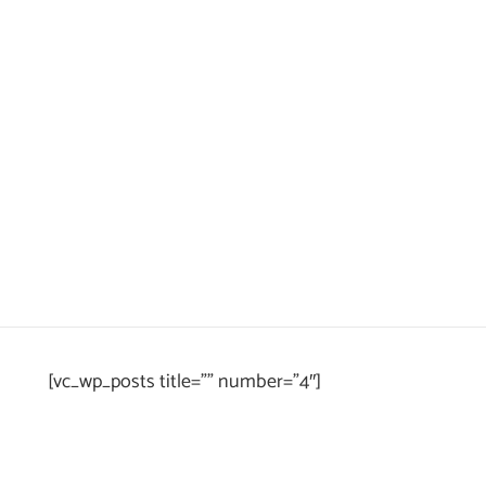
[vc_wp_posts title=”” number=”4″]