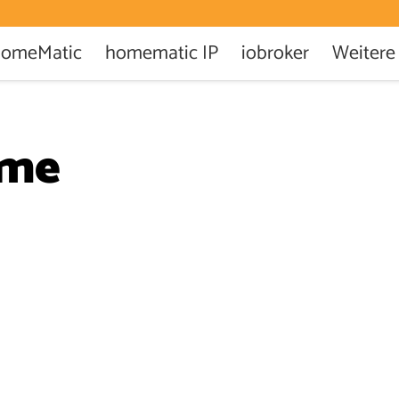
omeMatic
homematic IP
iobroker
Weitere
ome