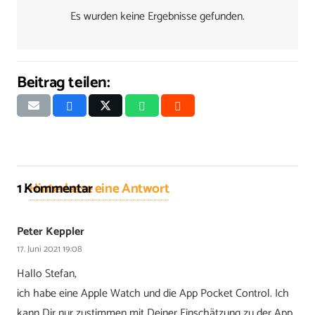
Es wurden keine Ergebnisse gefunden.
Beitrag teilen:
1
Kommentar
.
Hinterlasse eine Antwort
Peter Keppler
17. Juni 2021 19:08
Hallo Stefan,
ich habe eine Apple Watch und die App Pocket Control. Ich
kann Dir nur zustimmen mit Deiner Einschätzung zu der App.