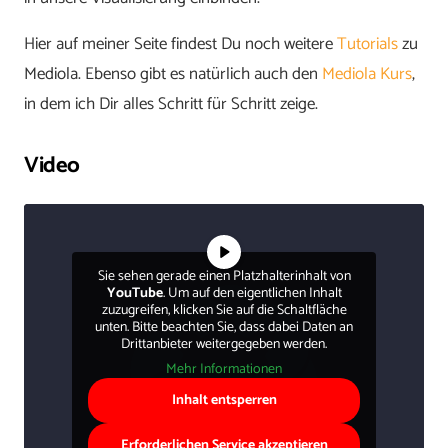
Hier auf meiner Seite findest Du noch weitere
Tutorials
zu
Mediola. Ebenso gibt es natürlich auch den
Mediola Kurs
,
in dem ich Dir alles Schritt für Schritt zeige.
Video
Sie sehen gerade einen Platzhalterinhalt von
YouTube
. Um auf den eigentlichen Inhalt
zuzugreifen, klicken Sie auf die Schaltfläche
unten. Bitte beachten Sie, dass dabei Daten an
Drittanbieter weitergegeben werden.
Mehr Informationen
Inhalt entsperren
Erforderlichen Service akzeptieren