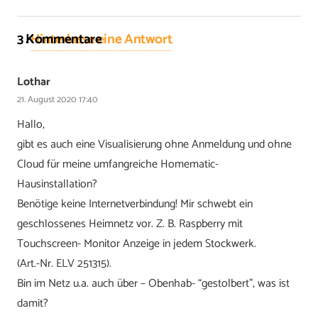
3
Kommentare
.
Hinterlasse eine Antwort
Lothar
21. August 2020 17:40
Hallo,
gibt es auch eine Visualisierung ohne Anmeldung und ohne
Cloud für meine umfangreiche Homematic-
Hausinstallation?
Benötige keine Internetverbindung! Mir schwebt ein
geschlossenes Heimnetz vor. Z. B. Raspberry mit
Touchscreen- Monitor Anzeige in jedem Stockwerk.
(Art.-Nr. ELV 251315).
Bin im Netz u.a. auch über – Obenhab- “gestolbert”, was ist
damit?