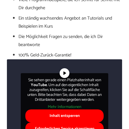
Dir durchgehe
Ein ständig wachsendes Angebot an Tutorials und
Beispielen im Kurs
Die Möglichkeit Fragen zu senden, die ich Dir
beantworte
100% Geld-Zurück-Garantie!
Sie sehen gerade einen Platzhalterinhalt von
YouTube
. Um auf den eigentlichen Inhalt
zuzugreifen, klicken Sie auf die Schaltfläche
unten. Bitte beachten Sie, dass dabei Daten an
Drittanbieter weitergegeben werden.
Mehr Informationen
Inhalt entsperren
Erforderlichen Service akzeptieren