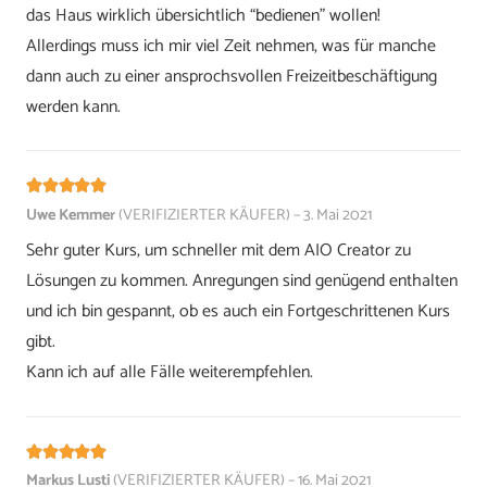
das Haus wirklich übersichtlich “bedienen” wollen!
Allerdings muss ich mir viel Zeit nehmen, was für manche
dann auch zu einer ansprochsvollen Freizeitbeschäftigung
werden kann.
Bewertet mit
5
von 5
Uwe Kemmer
(VERIFIZIERTER KÄUFER)
–
3. Mai 2021
Sehr guter Kurs, um schneller mit dem AIO Creator zu
Lösungen zu kommen. Anregungen sind genügend enthalten
und ich bin gespannt, ob es auch ein Fortgeschrittenen Kurs
gibt.
Kann ich auf alle Fälle weiterempfehlen.
Bewertet mit
5
von 5
Markus Lusti
(VERIFIZIERTER KÄUFER)
–
16. Mai 2021