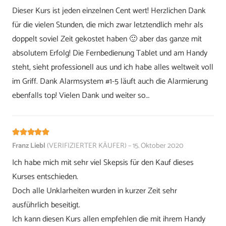
Dieser Kurs ist jeden einzelnen Cent wert! Herzlichen Dank
für die vielen Stunden, die mich zwar letztendlich mehr als
doppelt soviel Zeit gekostet haben 🙂 aber das ganze mit
absolutem Erfolg! Die Fernbedienung Tablet und am Handy
steht, sieht professionell aus und ich habe alles weltweit voll
im Griff. Dank Alarmsystem #1-5 läuft auch die Alarmierung
ebenfalls top! Vielen Dank und weiter so…
Bewertet mit
5
von 5
Franz Liebl
(VERIFIZIERTER KÄUFER)
–
15. Oktober 2020
Ich habe mich mit sehr viel Skepsis für den Kauf dieses
Kurses entschieden.
Doch alle Unklarheiten wurden in kurzer Zeit sehr
ausführlich beseitigt.
Ich kann diesen Kurs allen empfehlen die mit ihrem Handy