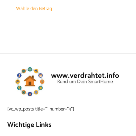
Dieses
100,00 €
Wähle den Betrag
Produkt
weist
mehrere
Varianten
auf.
Die
Optionen
können
auf
der
Produktseite
gewählt
[vc_wp_posts title=”” number=”4″]
werden
Wichtige Links