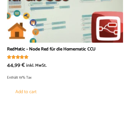
RedMatic – Node Red für die Homematic CCU
Bewertet mit
4.96
von 5
44,99
€
inkl. MwSt.
Enthält 19% Tax
Add to cart