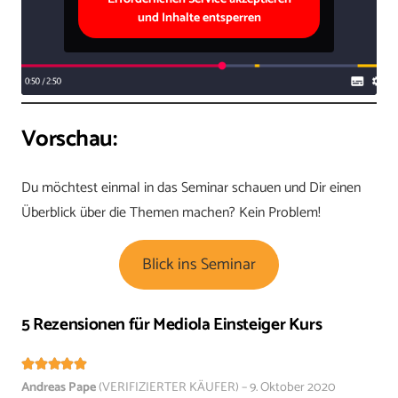
und Inhalte entsperren
Vorschau:
Du möchtest einmal in das Seminar schauen und Dir einen
Überblick über die Themen machen? Kein Problem!
Blick ins Seminar
5 Rezensionen für
Mediola Einsteiger Kurs
Bewertet mit
5
von 5
Andreas Pape
(VERIFIZIERTER KÄUFER)
–
9. Oktober 2020