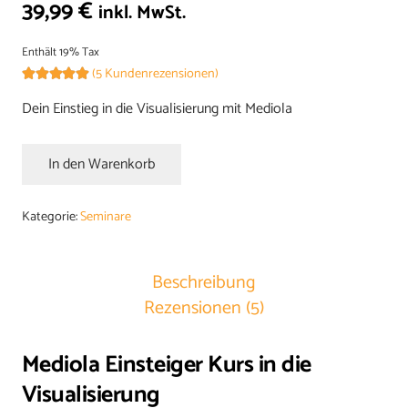
39,99
€
inkl. MwSt.
Enthält 19% Tax
(
5
Kundenrezensionen)
Bewertet mit
5.00
von 5, basierend auf
Dein Einstieg in die Visualisierung mit Mediola
5
Kundenbewertungen
In den Warenkorb
Mediola
Einsteiger
Kategorie:
Seminare
Kurs
[Digital]
Menge
Beschreibung
Rezensionen (5)
Mediola Einsteiger Kurs in die
Visualisierung