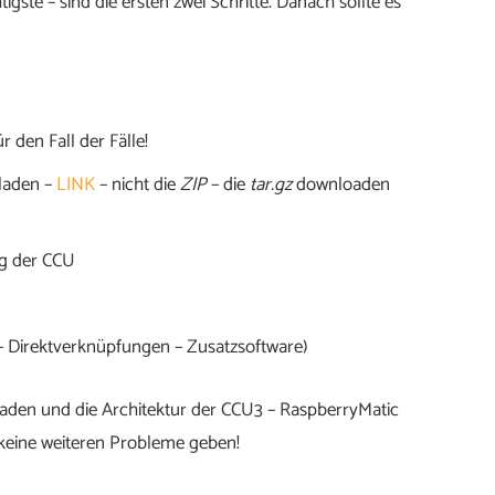
tigste – sind die ersten zwei Schritte. Danach sollte es
 den Fall der Fälle!
rladen –
LINK
– nicht die
ZIP
– die
tar.gz
downloaden
ng der CCU
 – Direktverknüpfungen – Zusatzsoftware)
aden und die Architektur der CCU3 – RaspberryMatic
er keine weiteren Probleme geben!