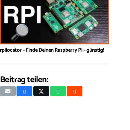
rpilocator – Finde Deinen Raspberry Pi – günstig!
Beitrag teilen: