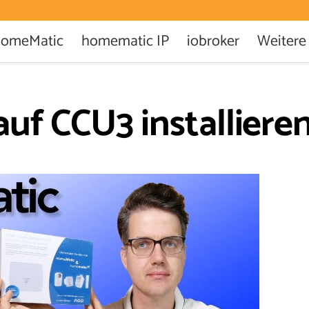
omeMatic
homematic IP
iobroker
Weitere
uf CCU3 installiere