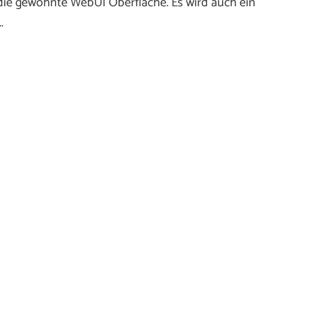
die gewohnte WebUI Oberfläche. Es wird auch ein
.