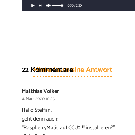
22
Kommentare
.
Hinterlasse eine Antwort
Matthias Völker
4. März 2020 10:25
Hallo Steffan,
geht denn auch:
“RaspberryMatic auf CCU2 !!! installieren?”