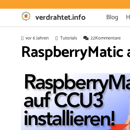
verdrahtet.info
Blog
H
vor 6 Jahren
Tutorials
22
Kommentare
RaspberryMatic a