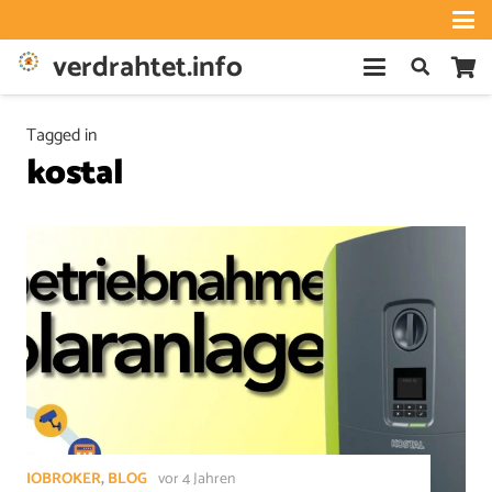
verdrahtet.info
Tagged in
kostal
IOBROKER
,
BLOG
vor 4 Jahren