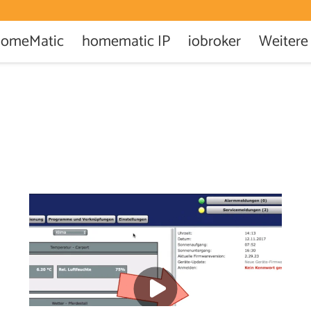
omeMatic
homematic IP
iobroker
Weitere