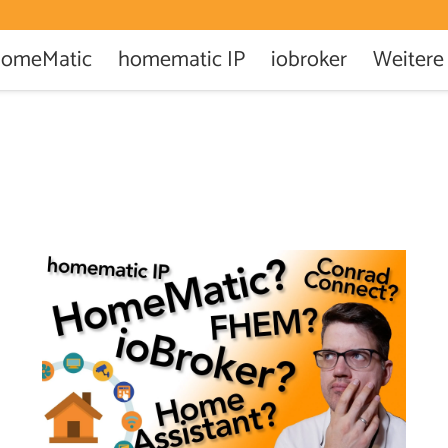
omeMatic
homematic IP
iobroker
Weitere