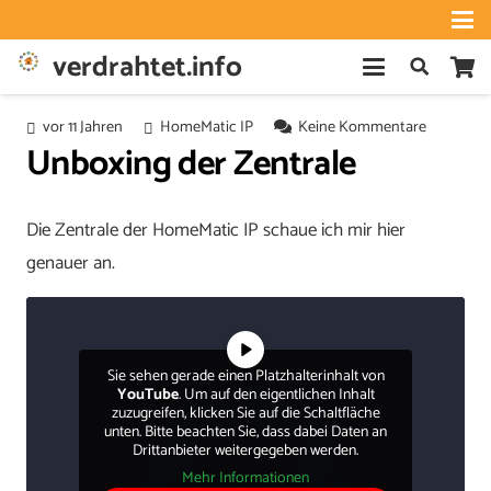
verdrahtet.info
vor 11 Jahren
HomeMatic IP
Keine Kommentare
Unboxing der Zentrale
Die Zentrale der HomeMatic IP schaue ich mir hier
genauer an.
Sie sehen gerade einen Platzhalterinhalt von
YouTube
. Um auf den eigentlichen Inhalt
zuzugreifen, klicken Sie auf die Schaltfläche
unten. Bitte beachten Sie, dass dabei Daten an
Drittanbieter weitergegeben werden.
Mehr Informationen