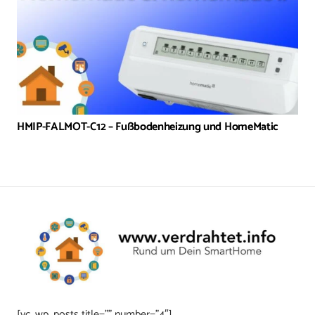
HMIP-FALMOT-C12 – Fußbodenheizung und HomeMatic
[vc_wp_posts title=”” number=”4″]