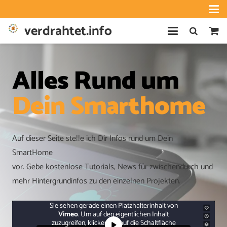
verdrahtet.info
Alles Rund um
Dein Smarthome
Auf dieser Seite stelle ich Dir Infos rund um Dein
SmartHome
vor. Gebe kostenlose Tutorials, News für zwischendurch und
mehr Hintergrundinfos zu den einzelnen Projekten.
Sie sehen gerade einen Platzhalterinhalt von
Vimeo
. Um auf den eigentlichen Inhalt
zuzugreifen, klicken Sie auf die Schaltfläche