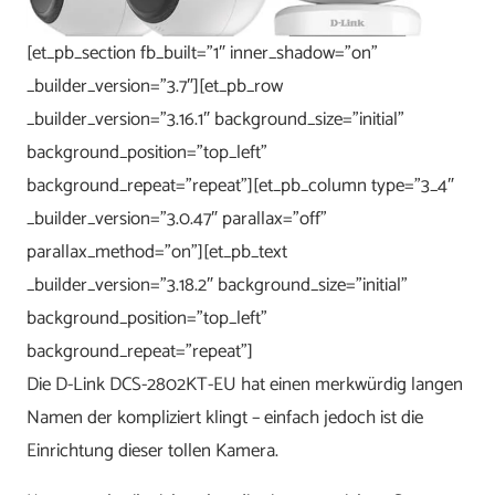
[et_pb_section fb_built=”1″ inner_shadow=”on”
_builder_version=”3.7″][et_pb_row
_builder_version=”3.16.1″ background_size=”initial”
background_position=”top_left”
background_repeat=”repeat”][et_pb_column type=”3_4″
_builder_version=”3.0.47″ parallax=”off”
parallax_method=”on”][et_pb_text
_builder_version=”3.18.2″ background_size=”initial”
background_position=”top_left”
background_repeat=”repeat”]
Die D-Link DCS-2802KT-EU hat einen merkwürdig langen
Namen der kompliziert klingt – einfach jedoch ist die
Einrichtung dieser tollen Kamera.