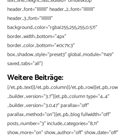
text_line_height_last_edited=”off|desktop”
header_font=”||||||||” header_2_font=”||||||||”
header_3_font=”||||||||”
background_color=”rgba(255,255,255,0.57)”
border_width_bottom=”4px”
border_color_bottom=”#0c71c3″
box_shadow_style=”preset3″ global_module=”1149″
saved_tabs=”all”]
Weitere Beiträge:
[/et_pb_text][/et_pb_column][/et_pb_row][et_pb_row
_builder_version=”3.7″][et_pb_column type=”4_4″
_builder_version=”3.0.47″ parallax=”off”
parallax_method=”on”][et_pb_blog fullwidth=”off”
posts_number=”3″ include_categories=”8,11″
show_more=”on” show_author=”off” show_date=”off”