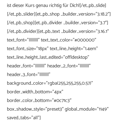
ist dieser Kurs genau richtig für Dich![/et_pb_slide]
[/et_pb_slider][et_pb_shop _builder_version=”3.18.2″]
[/et_pb_shop][et_pb_divider _builder_version=”3.7″]
[/et_pb_divider][et_pb_text _builder_version=”3.16.1″
text_font=”||||||||” text_text_color=”#000000″
text_font_size=”18px” text_line_height=”1.4em”
text_line_height_last_edited=”off|desktop”
header_font=”||||||||” header_2_font=”||||||||”
header_3_font=”||||||||”
background_color=”rgba(255,255,255,0.57)”
border_width_bottom=”4px”
border_color_bottom=”#0c71c3″
box_shadow_style=”preset3″ global_module=”1149″
saved_tabs=”all”]