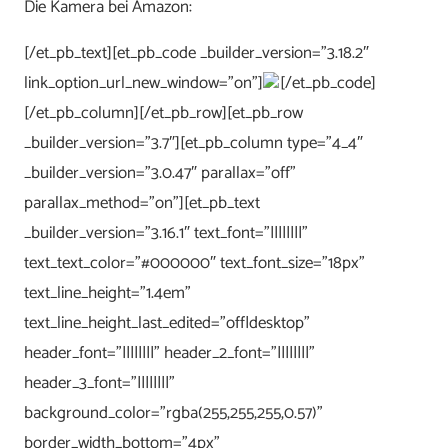
Die Kamera bei Amazon:
[/et_pb_text][et_pb_code _builder_version=”3.18.2″
link_option_url_new_window=”on”]
[/et_pb_code]
[/et_pb_column][/et_pb_row][et_pb_row
_builder_version=”3.7″][et_pb_column type=”4_4″
_builder_version=”3.0.47″ parallax=”off”
parallax_method=”on”][et_pb_text
_builder_version=”3.16.1″ text_font=”||||||||”
text_text_color=”#000000″ text_font_size=”18px”
text_line_height=”1.4em”
text_line_height_last_edited=”off|desktop”
header_font=”||||||||” header_2_font=”||||||||”
header_3_font=”||||||||”
background_color=”rgba(255,255,255,0.57)”
border_width_bottom=”4px”