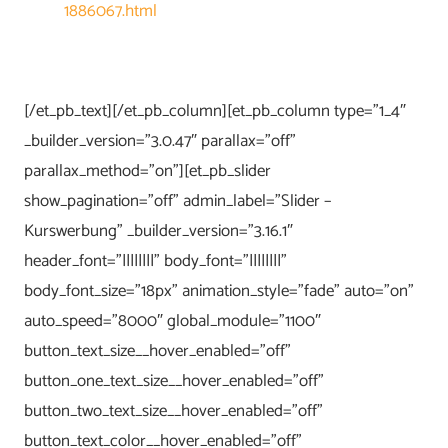
1886067.html
[/et_pb_text][/et_pb_column][et_pb_column type=”1_4″
_builder_version=”3.0.47″ parallax=”off”
parallax_method=”on”][et_pb_slider
show_pagination=”off” admin_label=”Slider –
Kurswerbung” _builder_version=”3.16.1″
header_font=”||||||||” body_font=”||||||||”
body_font_size=”18px” animation_style=”fade” auto=”on”
auto_speed=”8000″ global_module=”1100″
button_text_size__hover_enabled=”off”
button_one_text_size__hover_enabled=”off”
button_two_text_size__hover_enabled=”off”
button_text_color__hover_enabled=”off”