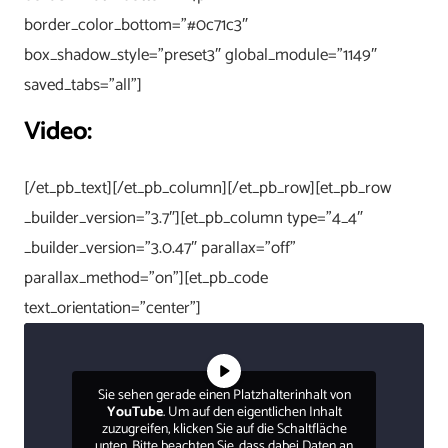
border_color_bottom=”#0c71c3″
box_shadow_style=”preset3″ global_module=”1149″
saved_tabs=”all”]
Video:
[/et_pb_text][/et_pb_column][/et_pb_row][et_pb_row
_builder_version=”3.7″][et_pb_column type=”4_4″
_builder_version=”3.0.47″ parallax=”off”
parallax_method=”on”][et_pb_code
text_orientation=”center”]
Sie sehen gerade einen Platzhalterinhalt von
YouTube
. Um auf den eigentlichen Inhalt
zuzugreifen, klicken Sie auf die Schaltfläche
unten. Bitte beachten Sie, dass dabei Daten an