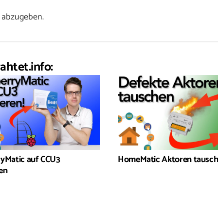
 abzugeben.
ahtet.info:
yMatic auf CCU3
HomeMatic Aktoren tausc
ren