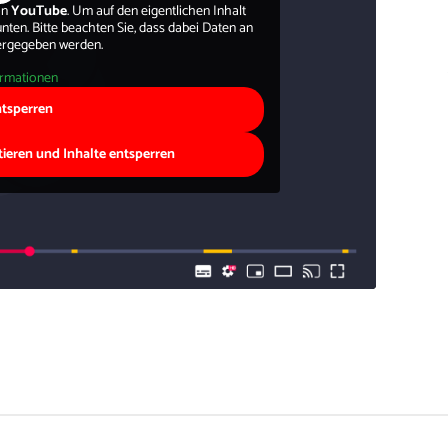
on
YouTube
. Um auf den eigentlichen Inhalt
 unten. Bitte beachten Sie, dass dabei Daten an
tergegeben werden.
ormationen
ntsperren
tieren und Inhalte entsperren