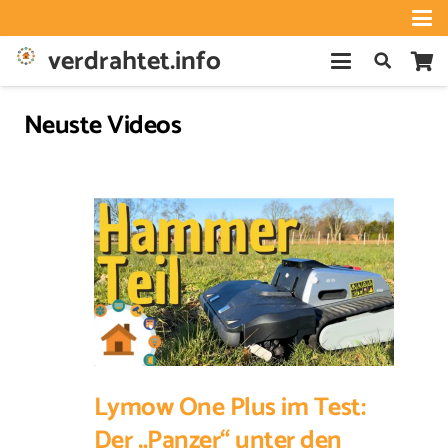
verdrahtet.info
Neuste Videos
Lymow One Plus im Test:
Der „Panzer“ unter den