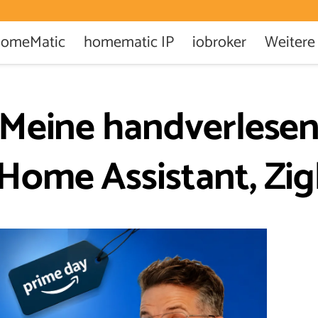
omeMatic
homematic IP
iobroker
Weitere
 Meine handverlese
Home Assistant, Zig