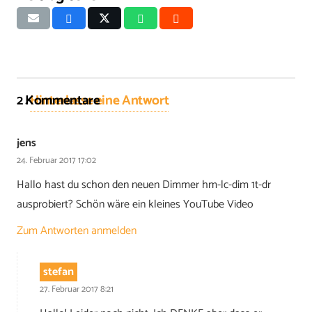
2
Kommentare
.
Hinterlasse eine Antwort
jens
24. Februar 2017 17:02
Hallo hast du schon den neuen Dimmer hm-lc-dim 1t-dr
ausprobiert? Schön wäre ein kleines YouTube Video
Zum Antworten anmelden
stefan
27. Februar 2017 8:21