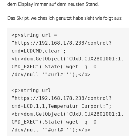
dem Display immer auf dem neusten Stand.
Das Skript, welches ich genutzt habe sieht wie folgt aus:
<p>string url = 
"https://192.168.178.238/control?
cmd=LCDCMD,clear";
<br>dom.GetObject("CUxD.CUX2801001:1.
CMD_EXEC").State("wget -q -O 
/dev/null '"#url#"'");</p>

<p>string url = 
"https://192.168.178.238/control?
cmd=LCD,1,1,Temperatur Carport:";
<br>dom.GetObject("CUxD.CUX2801001:1.
CMD_EXEC").State("wget -q -O 
/dev/null '"#url#"'");</p>
