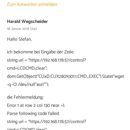
Zum Antworten anmelden
Harald Wegscheider
18. Januar 2019 13:41
Hallo Stefan,
ich bekomme bei Eingabe der Zeile:
string url = “https://192.168.178.57/control?
cmd=LCDCMD,clear”;
dom.GetObject(“CUxD.CUX2801001:1.CMD_EXEC”).State(“wget
-q -O /dev/null”#url””);
die Fehlermeldung:
Error 1 at row 2 col 130 near ^);
Parse following code failed:
string url = “https://192.168.178.57/control?
cmd=LCDCMD,clear”;