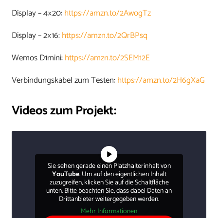
Display – 4×20:
https://amzn.to/2AwogTz
Display – 2×16:
https://amzn.to/2QrBPsq
Wemos D1mini:
https://amzn.to/2SEM12E
Verbindungskabel zum Testen:
https://amzn.to/2H6gXaG
Videos zum Projekt:
Sie sehen gerade einen Platzhalterinhalt von
YouTube
. Um auf den eigentlichen Inhalt
zuzugreifen, klicken Sie auf die Schaltfläche
unten. Bitte beachten Sie, dass dabei Daten an
Drittanbieter weitergegeben werden.
Mehr Informationen