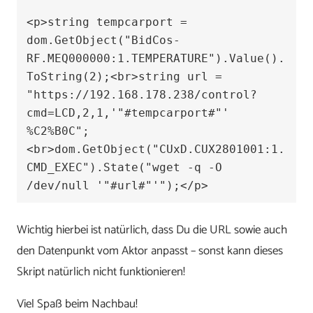
<p>string tempcarport = 
dom.GetObject("BidCos-
RF.MEQ000000:1.TEMPERATURE").Value().
ToString(2);<br>string url = 
"https://192.168.178.238/control?
cmd=LCD,2,1,'"#tempcarport#"' 
%C2%B0C";
<br>dom.GetObject("CUxD.CUX2801001:1.
CMD_EXEC").State("wget -q -O 
Wichtig hierbei ist natürlich, dass Du die URL sowie auch
den Datenpunkt vom Aktor anpasst – sonst kann dieses
Skript natürlich nicht funktionieren!
Viel Spaß beim Nachbau!