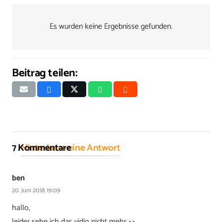
Es wurden keine Ergebnisse gefunden.
Beitrag teilen:
7
Kommentare
.
Hinterlasse eine Antwort
ben
20. Juni 2018 19:09
hallo,
leider sehe ich das vidio nicht mehr ^^