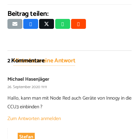
Beitrag teilen:
2
Kommentare
.
Hinterlasse eine Antwort
Michael Hasenjäger
26. September 2020 11:11
Hallo, kann man mit Node Red auch Geräte von Innogy in die
CCU3 einbinden ?
Zum Antworten anmelden
Stefan