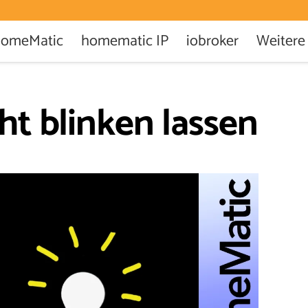
omeMatic
homematic IP
iobroker
Weitere
t blinken lassen