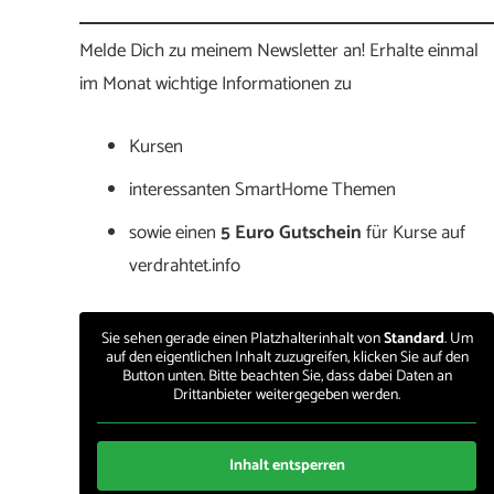
Melde Dich zu meinem Newsletter an! Erhalte einmal
im Monat wichtige Informationen zu
Kursen
interessanten SmartHome Themen
sowie einen
5 Euro Gutschein
für Kurse auf
verdrahtet.info
Sie sehen gerade einen Platzhalterinhalt von
Standard
. Um
auf den eigentlichen Inhalt zuzugreifen, klicken Sie auf den
Button unten. Bitte beachten Sie, dass dabei Daten an
Drittanbieter weitergegeben werden.
Inhalt entsperren