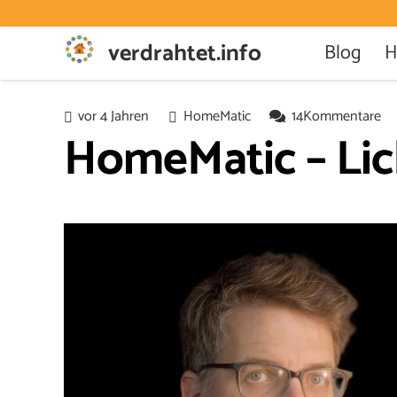
verdrahtet.info
Blog
H
vor 4 Jahren
HomeMatic
14
Kommentare
HomeMatic – Lich