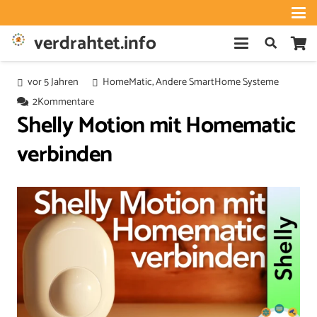
verdrahtet.info
vor 5 Jahren
HomeMatic
,
Andere SmartHome Systeme
2
Kommentare
Shelly Motion mit Homematic
verbinden