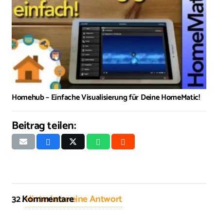
Homehub – Einfache Visualisierung für Deine HomeMatic!
Beitrag teilen:
32
Kommentare
.
Hinterlasse eine Antwort