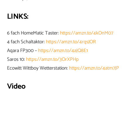
LINKS:
6 fach HomeMatic Taster:
https://amzn.to/4kOnM07
4 fach Schaltaktor:
https://amzn.to/4rqsJOR
Aqara FP300 –
https://amzn.to/4aJQ8E1
Saros 10:
https://amzn.to/3OrXPHp
Ecowitt Wittboy Wetterstation:
https://amzn.to/4atm7JP
Video