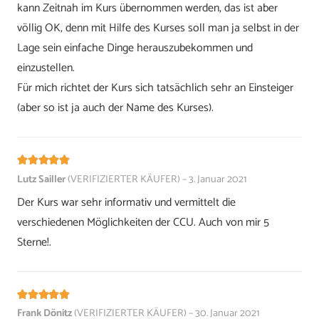
kann Zeitnah im Kurs übernommen werden, das ist aber
völlig OK, denn mit Hilfe des Kurses soll man ja selbst in der
Lage sein einfache Dinge herauszubekommen und
einzustellen.
Für mich richtet der Kurs sich tatsächlich sehr an Einsteiger
(aber so ist ja auch der Name des Kurses).
Bewertet mit
5
von 5
Lutz Sailler
(VERIFIZIERTER KÄUFER)
–
3. Januar 2021
Der Kurs war sehr informativ und vermittelt die
verschiedenen Möglichkeiten der CCU. Auch von mir 5
Sterne!.
Bewertet mit
5
von 5
Frank Dönitz
(VERIFIZIERTER KÄUFER)
–
30. Januar 2021