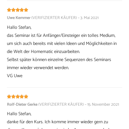
Bewertet mit
5
von 5
Uwe Kemmer
(VERIFIZIERTER KÄUFER)
–
3. Mai 2021
Hallo Stefan,
das Seminar ist für Anfänger/Einsteiger ein tolles Medium,
um sich auch bereits mit vielen Ideen und Möglichkeiten in
die Welt der Homematic einzuarbeiten.
Selbst später können einzelne Sequenzen des Seminars
immer wieder verwendet werden.
VG Uwe
Bewertet mit
5
von 5
Rolf-Dieter Gerke
(VERIFIZIERTER KÄUFER)
–
15. November 2021
Hallo Stefan,
danke für den Kurs. Ich komme immer wieder gern zu