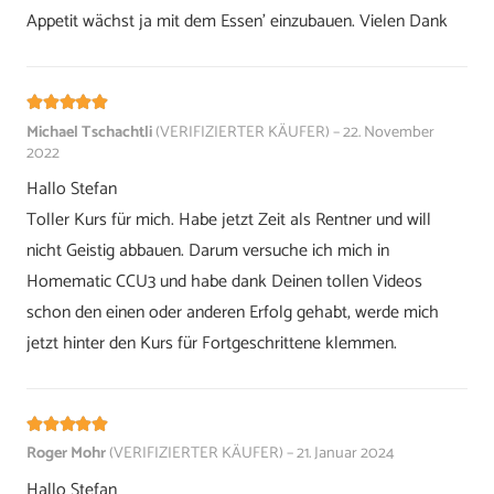
Appetit wächst ja mit dem Essen’ einzubauen. Vielen Dank
Bewertet mit
5
von 5
Michael Tschachtli
(VERIFIZIERTER KÄUFER)
–
22. November
2022
Hallo Stefan
Toller Kurs für mich. Habe jetzt Zeit als Rentner und will
nicht Geistig abbauen. Darum versuche ich mich in
Homematic CCU3 und habe dank Deinen tollen Videos
schon den einen oder anderen Erfolg gehabt, werde mich
jetzt hinter den Kurs für Fortgeschrittene klemmen.
Bewertet mit
5
von 5
Roger Mohr
(VERIFIZIERTER KÄUFER)
–
21. Januar 2024
Hallo Stefan