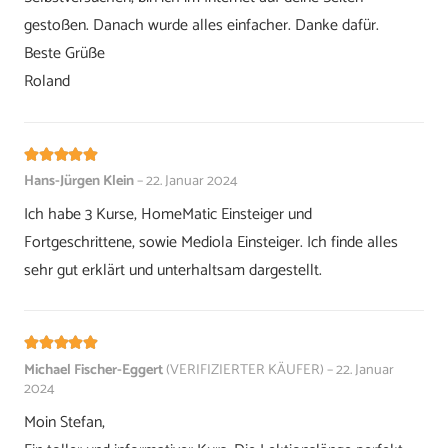
gestoßen. Danach wurde alles einfacher. Danke dafür.
Beste Grüße
Roland
Bewertet mit
5
von 5
Hans-Jürgen Klein
–
22. Januar 2024
Ich habe 3 Kurse, HomeMatic Einsteiger und
Fortgeschrittene, sowie Mediola Einsteiger. Ich finde alles
sehr gut erklärt und unterhaltsam dargestellt.
Bewertet mit
5
von 5
Michael Fischer-Eggert
(VERIFIZIERTER KÄUFER)
–
22. Januar
2024
Moin Stefan,