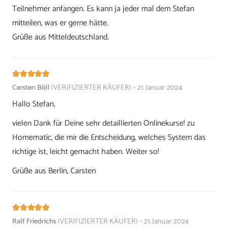
Teilnehmer anfangen. Es kann ja jeder mal dem Stefan
mitteilen, was er gerne hätte.
Grüße aus Mitteldeutschland.
Bewertet mit
5
von 5
Carsten Böll
(VERIFIZIERTER KÄUFER)
–
21. Januar 2024
Hallo Stefan,
vielen Dank für Deine sehr detaillierten Onlinekurse! zu
Homematic, die mir die Entscheidung, welches System das
richtige ist, leicht gemacht haben. Weiter so!
Grüße aus Berlin, Carsten
Bewertet mit
5
von 5
Ralf Friedrichs
(VERIFIZIERTER KÄUFER)
–
21. Januar 2024