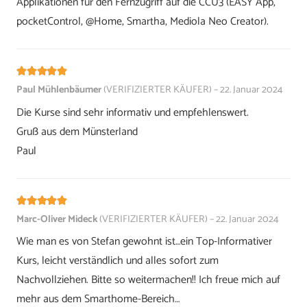
Applikationen für den Fernzugriff auf die CCU3 (EASY App,
pocketControl, @Home, Smartha, Mediola Neo Creator).
Bewertet mit
5
von 5
Paul Mühlenbäumer
(VERIFIZIERTER KÄUFER)
–
22. Januar 2024
Die Kurse sind sehr informativ und empfehlenswert.
Gruß aus dem Münsterland
Paul
Bewertet mit
5
von 5
Marc-Oliver Mideck
(VERIFIZIERTER KÄUFER)
–
22. Januar 2024
Wie man es von Stefan gewohnt ist…ein Top-Informativer
Kurs, leicht verständlich und alles sofort zum
Nachvollziehen. Bitte so weitermachen!! Ich freue mich auf
mehr aus dem Smarthome-Bereich…