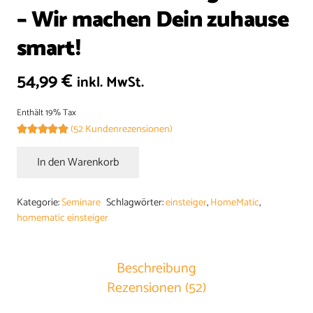
– Wir machen Dein zuhause
smart!
54,99
€
inkl. MwSt.
Enthält 19% Tax
(
52
Kundenrezensionen)
Bewertet mit
5.00
von 5, basierend auf
In den Warenkorb
51
Kundenbewertungen
Homematic
Einsteiger
Kategorie:
Seminare
Schlagwörter:
einsteiger
,
HomeMatic
,
Kurs
homematic einsteiger
–
Wir
Beschreibung
machen
Rezensionen (52)
Dein
zuhause