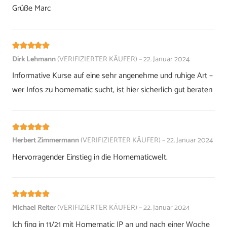
Grüße Marc
Bewertet mit
5
von 5
Dirk Lehmann
(VERIFIZIERTER KÄUFER)
–
22. Januar 2024
Informative Kurse auf eine sehr angenehme und ruhige Art –
wer Infos zu homematic sucht, ist hier sicherlich gut beraten
Bewertet mit
5
von 5
Herbert Zimmermann
(VERIFIZIERTER KÄUFER)
–
22. Januar 2024
Hervorragender Einstieg in die Homematicwelt.
Bewertet mit
5
von 5
Michael Reiter
(VERIFIZIERTER KÄUFER)
–
22. Januar 2024
Ich fing in 11/21 mit Homematic IP an und nach einer Woche