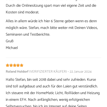
Durch die Onlinesitzung spart man viel eigene Zeit und die
Kosten sind moderat.
Alles in allem würde ich hier 6 Sterne geben wenn es denn
möglich wäre. Stefan, mach bitte weiter mit Deinen Videos,
Seminaren und Testberichte.
Gruß
Michael
Bewertet mit
5
von 5
Roland Holdorf
(VERIFIZIERTER KÄUFER)
–
22. Januar 2024
Hallo Stefan, bin seit 2018 dabei und sehr zufrieden. Kurse
sind toll aufgebaut und auch für den Laien gut verständlich.
Ich steuere mit der HomeMatic Licht, Rollläden und Heizung
in einem EFH. Nach anfänglichen, wenig erfolgreichen
Selbstversuchen, bin ich im Internet auf deine Seiten