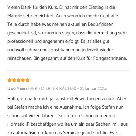
Vielen Dank für den Kurs. Er hat mir den Einstieg in die
Materie sehr erleichtert. Auch wenn ich (noch) nicht alle
Teile durch habe (was meinen aktuellen Bedürfnissen
geschuldet ist), so kann ich sagen, dass die Vermittlung sehr
professionell und angenehm erfolgt. Es ist alles gut
nachvollziehbar und sonst kann man jederzeit wieder
reinschauen. Bin gespannt auf den Kurs für Fortgeschrittene.
Bewertet mit
5
von 5
Uwe Meerz
(VERIFIZIERTER KÄUFER)
–
21. Januar 2024
Hallo, ich halte mich ja sonst mit Bewertungen zurück. Aber
bei Stefan mache ich eine Ausnahme. Ich folge Stefan nun
schon seit vielen Jahren. Da ich mich schon immer mit
Homatic IP beschäftigen wollte um ein paar Sachen im Haus
zu automatisieren, kam das Seminar gerade richtig. Es ist