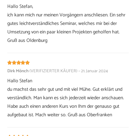
Hallo Stefan,
ich kann mich nur meinen Vorgängern anschliesen. Ein sehr
gutes leichtverständliches Seminar, welches mir bei der
Umsetzung von ein paar kleinen Projekten geholfen hat.
Gruß aus Oldenburg
Bewertet mit
5
von 5
Dirk Mönch
(VERIFIZIERTER KÄUFER)
–
21. Januar 2024
Hallo Stefan
du machst das sehr gut und mit viel Mühe. Gut erklärt und
verständlich. Man kann es sich jederzeit wieder anschauen.
Habe auch einen anderen Kurs von Ihm der genauso gut
aufgebaut ist. Mach weiter so. Gruß aus Oberfranken