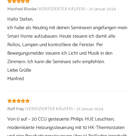
Bewertet mit
5
von 5
Manfred Blanke
(VERIFIZIERTER KÄUFER)
–
21. Januar 2024
Hallo Stefan,
ich habe als Neuling mit deinen Seminaren angefangen mein
Smart Home aufzubauen. Heute steuere ich damit alle
Rollos, Lampen und kontrolliere die Fenster. Per
Bewegungsmelder steuere ich Licht und Musik in den
Zimmern. Ich kann die Seminare sehr empfehlen.
Liebe Grüße
Manfred
Bewertet mit
5
von 5
Rolf Frey
(VERIFIZIERTER KÄUFER)
–
21. Januar 2024
Von 0 auf – 20 CCU gesteuerte Philips HUE Leuchten,
modernisierte Heizungssteuerung mit 10 HK-Thermostaten