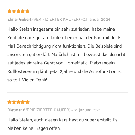
Bewertet mit
5
von 5
Elmar Gebert
(VERIFIZIERTER KÄUFER)
–
21. Januar 2024
Hallo Stefan insgesamt bin sehr zufrieden, habe meine
Zentrale ganz gut am laufen. Leider hat der Part mit der E-
Mail Benachrichtigung nicht funktioniert. Die Beispiele sind
ansonsten gut erklärt. Natürlich ist mir bewusst das du nicht
auf jedes einzelne Gerät von HomeMatic IP abhandeln.
Rolllosteuerung läuft jetzt 2Jahre und die Astrofunktion ist
so toll. Vielen Dank!
Bewertet mit
5
von 5
Dietmar
(VERIFIZIERTER KÄUFER)
–
21. Januar 2024
Hallo Stefan, auch diesen Kurs hast du super erstellt. Es
bleiben keine Fragen offen.