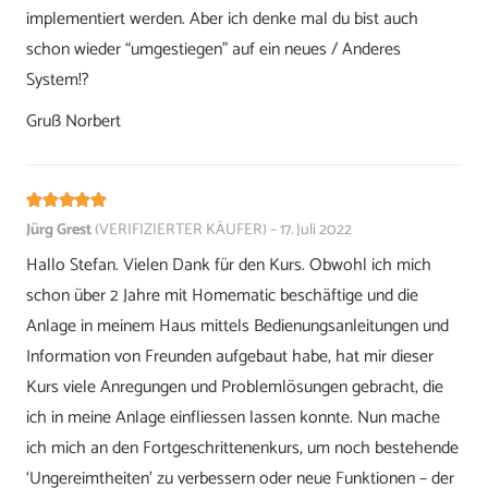
implementiert werden. Aber ich denke mal du bist auch
schon wieder “umgestiegen” auf ein neues / Anderes
System!?
Gruß Norbert
Bewertet mit
5
von 5
Jürg Grest
(VERIFIZIERTER KÄUFER)
–
17. Juli 2022
Hallo Stefan. Vielen Dank für den Kurs. Obwohl ich mich
schon über 2 Jahre mit Homematic beschäftige und die
Anlage in meinem Haus mittels Bedienungsanleitungen und
Information von Freunden aufgebaut habe, hat mir dieser
Kurs viele Anregungen und Problemlösungen gebracht, die
ich in meine Anlage einfliessen lassen konnte. Nun mache
ich mich an den Fortgeschrittenenkurs, um noch bestehende
‘Ungereimtheiten’ zu verbessern oder neue Funktionen – der