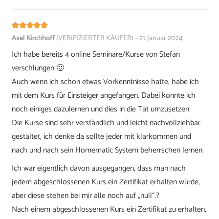
Bewertet mit
5
von 5
Axel Kirchhoff
(VERIFIZIERTER KÄUFER)
–
21. Januar 2024
Ich habe bereits 4 online Seminare/Kurse von Stefan
verschlungen 🙂
Auch wenn ich schon etwas Vorkenntnisse hatte, habe ich
mit dem Kurs für Einsteiger angefangen. Dabei konnte ich
noch einiges dazulernen und dies in die Tat umzusetzen.
Die Kurse sind sehr verständlich und leicht nachvollziehbar
gestaltet, ich denke da sollte jeder mit klarkommen und
nach und nach sein Homematic System beherrschen lernen.
Ich war eigentlich davon ausgegangen, dass man nach
jedem abgeschlossenen Kurs ein Zertifikat erhalten würde,
aber diese stehen bei mir alle noch auf „null“.?
Nach einem abgeschlossenen Kurs ein Zertifikat zu erhalten,