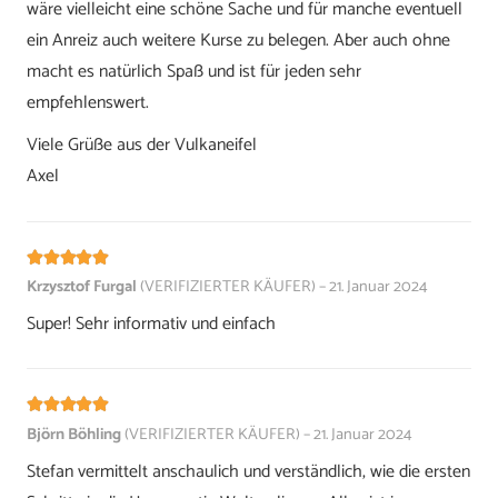
wäre vielleicht eine schöne Sache und für manche eventuell
ein Anreiz auch weitere Kurse zu belegen. Aber auch ohne
macht es natürlich Spaß und ist für jeden sehr
empfehlenswert.
Viele Grüße aus der Vulkaneifel
Axel
Bewertet mit
5
von 5
Krzysztof Furgal
(VERIFIZIERTER KÄUFER)
–
21. Januar 2024
Super! Sehr informativ und einfach
Bewertet mit
5
von 5
Björn Böhling
(VERIFIZIERTER KÄUFER)
–
21. Januar 2024
Stefan vermittelt anschaulich und verständlich, wie die ersten