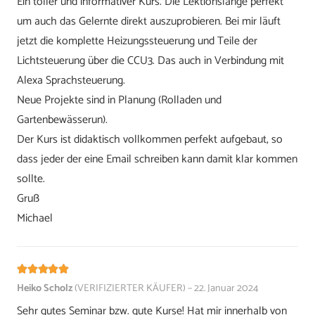
Ein toller und informativer Kurs. Die Lektionslänge perfekt
um auch das Gelernte direkt auszuprobieren. Bei mir läuft
jetzt die komplette Heizungssteuerung und Teile der
Lichtsteuerung über die CCU3. Das auch in Verbindung mit
Alexa Sprachsteuerung.
Neue Projekte sind in Planung (Rolladen und
Gartenbewässerun).
Der Kurs ist didaktisch vollkommen perfekt aufgebaut, so
dass jeder der eine Email schreiben kann damit klar kommen
sollte.
Gruß
Michael
Bewertet mit
5
von 5
Heiko Scholz
(VERIFIZIERTER KÄUFER)
–
22. Januar 2024
Sehr gutes Seminar bzw. gute Kurse! Hat mir innerhalb von