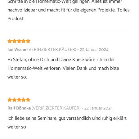
Schritte in die Homematic-Welt gelingen. Alles ist immer
nachvollziebar und macht fit für die eigenen Projekte. Tolles
Produkt!
Bewertet mit
5
von 5
Jan Weiler
(VERIFIZIERTER KÄUFER)
–
22. Januar 2024
Hi Stefan, ohne Dich und Deine Kurse wäre ich in der
Homematic-Welt verloren. Vielen Dank und mach bitte
weiter so.
Bewertet mit
5
von 5
Ralf Böhnke
(VERIFIZIERTER KÄUFER)
–
22. Januar 2024
Ich liebe seine Seminare, gut verständlich uind ruhig erklärt
weiter so