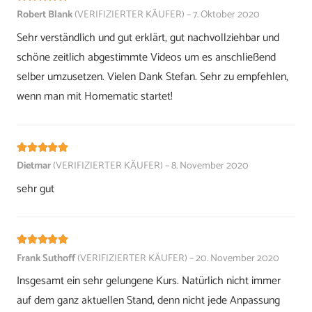
Bewertet mit
5
von 5
Robert Blank
(VERIFIZIERTER KÄUFER)
–
7. Oktober 2020
Sehr verständlich und gut erklärt, gut nachvollziehbar und
schöne zeitlich abgestimmte Videos um es anschließend
selber umzusetzen. Vielen Dank Stefan. Sehr zu empfehlen,
wenn man mit Homematic startet!
Bewertet mit
5
von 5
Dietmar
(VERIFIZIERTER KÄUFER)
–
8. November 2020
sehr gut
Bewertet mit
5
von 5
Frank Suthoff
(VERIFIZIERTER KÄUFER)
–
20. November 2020
Insgesamt ein sehr gelungene Kurs. Natürlich nicht immer
auf dem ganz aktuellen Stand, denn nicht jede Anpassung