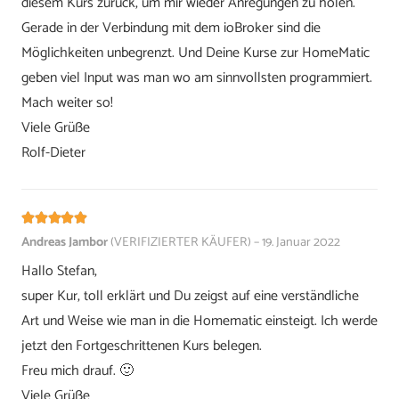
diesem Kurs zurück, um mir wieder Anregungen zu holen.
Gerade in der Verbindung mit dem ioBroker sind die
Möglichkeiten unbegrenzt. Und Deine Kurse zur HomeMatic
geben viel Input was man wo am sinnvollsten programmiert.
Mach weiter so!
Viele Grüße
Rolf-Dieter
Bewertet mit
5
von 5
Andreas Jambor
(VERIFIZIERTER KÄUFER)
–
19. Januar 2022
Hallo Stefan,
super Kur, toll erklärt und Du zeigst auf eine verständliche
Art und Weise wie man in die Homematic einsteigt. Ich werde
jetzt den Fortgeschrittenen Kurs belegen.
Freu mich drauf. 🙂
Viele Grüße