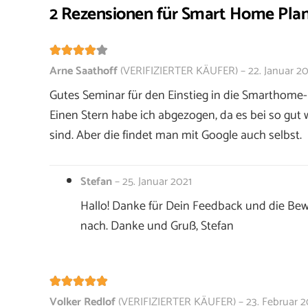
2 Rezensionen für
Smart Home Planu
Bewertet mit
4
von 5
Arne Saathoff
(VERIFIZIERTER KÄUFER)
–
22. Januar 2
Gutes Seminar für den Einstieg in die Smarthome-
Einen Stern habe ich abgezogen, da es bei so gut 
sind. Aber die findet man mit Google auch selbst.
Stefan
–
25. Januar 2021
Hallo! Danke für Dein Feedback und die Bew
nach. Danke und Gruß, Stefan
Bewertet mit
5
von 5
Volker Redlof
(VERIFIZIERTER KÄUFER)
–
23. Februar 