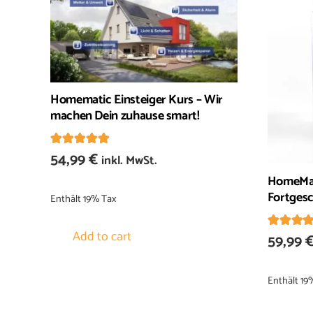
Homematic Einsteiger Kurs – Wir
machen Dein zuhause smart!
Bewertet mit
5.00
von 5
54,99
€
inkl. MwSt.
HomeMat
Fortgesc
Enthält 19% Tax
Bewert
Add to cart
59,99
Enthält 19