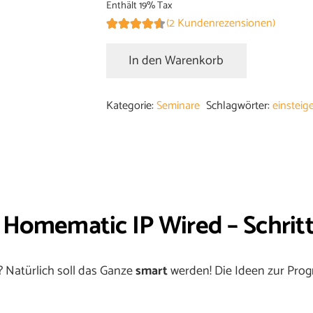
Enthält 19% Tax
(
2
Kundenrezensionen)
Bewertet mit
4.50
von 5, basierend
In den Warenkorb
2
Kundenbewertungen
Smart
Home
Kategorie:
Seminare
Schlagwörter:
einsteig
Planung
mit
Homematic
IP
Wired
–
omematic IP Wired – Schritt 
Schritt
für
 Natürlich soll das Ganze
smart
werden! Die Ideen zur Pro
Schritt
[Digital]