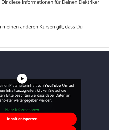
 Dir diese Informationen für Deinen Elektriker
en meinen anderen Kursen gilt, dass Du
einen Platzhalterinhalt von
YouTube
. Um auf
en Inhalt zuzugreifen, klicken Sie auf die
ten. Bitte beachten Sie, dass dabei Daten an
tanbieter weitergegeben werden.
Mehr Informationen
Inhalt entsperren