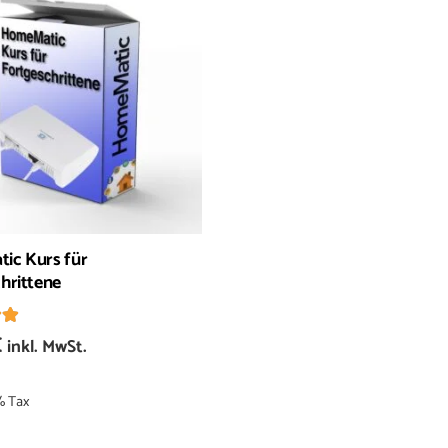
ic Kurs für
hrittene
et mit
4.96
von 5
€
inkl. MwSt.
% Tax