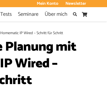
Mein Konto
Newsletter
 Tests
Seminare
Über mich
mematic IP Wired – Schritt für Schritt
 Planung mit
P Wired –
chritt