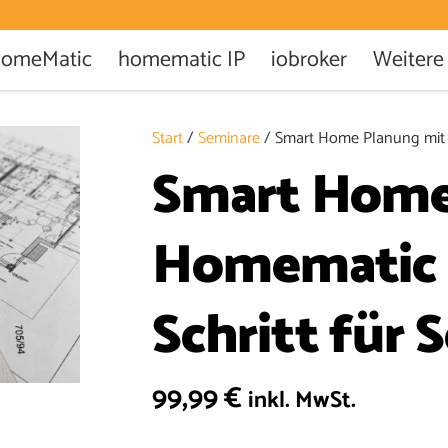
omeMatic
homematic IP
iobroker
Weitere
Start
/
Seminare
/ Smart Home Planung mit Ho
Smart Home
Homematic I
Schritt für S
99,99
€
inkl. MwSt.