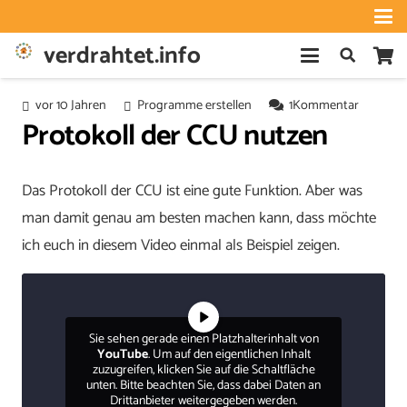
verdrahtet.info
vor 10 Jahren
Programme erstellen
1
Kommentar
Protokoll der CCU nutzen
Das Protokoll der CCU ist eine gute Funktion. Aber was
man damit genau am besten machen kann, dass möchte
ich euch in diesem Video einmal als Beispiel zeigen.
Sie sehen gerade einen Platzhalterinhalt von
YouTube
. Um auf den eigentlichen Inhalt
zuzugreifen, klicken Sie auf die Schaltfläche
unten. Bitte beachten Sie, dass dabei Daten an
Drittanbieter weitergegeben werden.