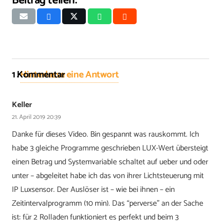
Beitrag teilen:
1
Kommentar
.
Hinterlasse eine Antwort
Keller
21. April 2019 20:39
Danke für dieses Video. Bin gespannt was rauskommt. Ich
habe 3 gleiche Programme geschrieben LUX-Wert übersteigt
einen Betrag und Systemvariable schaltet auf ueber und oder
unter – abgeleitet habe ich das von ihrer Lichtsteuerung mit
IP Luxsensor. Der Auslöser ist – wie bei ihnen – ein
Zeitintervalprogramm (10 min). Das “perverse” an der Sache
ist: für 2 Rolladen funktioniert es perfekt und beim 3