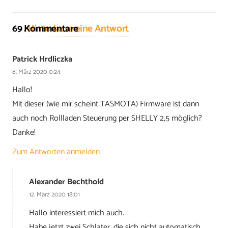
69
Kommentare
.
Hinterlasse eine Antwort
Patrick Hrdliczka
8. März 2020 0:24
Hallo!
Mit dieser (wie mir scheint TASMOTA) Firmware ist dann
auch noch Rollladen Steuerung per SHELLY 2,5 möglich?
Danke!
Zum Antworten anmelden
Alexander Bechthold
12. März 2020 18:01
Hallo interessiert mich auch.
Habe jetzt zwei Schlater, die sich nicht automatisch