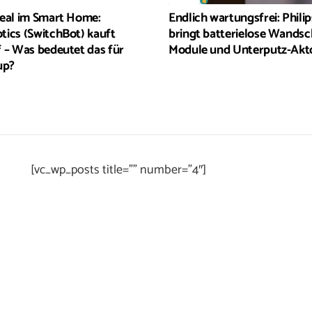
eal im Smart Home:
Endlich wartungsfrei: Phili
ics (SwitchBot) kauft
bringt batterielose Wandsc
 – Was bedeutet das für
Module und Unterputz-Akt
up?
[vc_wp_posts title=”” number=”4″]