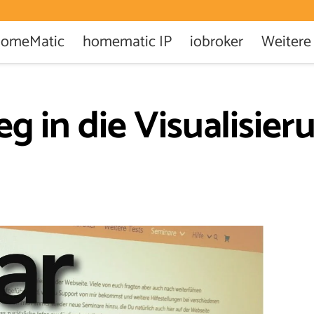
omeMatic
homematic IP
iobroker
Weitere
eg in die Visualisier