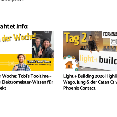
ahtet.info:
r Woche: Tobi’s Tooltime –
Light + Building 2026 Highli
s Elektromeister-Wissen für
Wago, Jung & der Catan C1 
jekt
Phoenix Contact