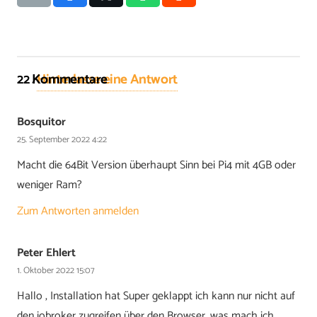
22
Kommentare
.
Hinterlasse eine Antwort
Bosquitor
25. September 2022 4:22
Macht die 64Bit Version überhaupt Sinn bei Pi4 mit 4GB oder
weniger Ram?
Zum Antworten anmelden
Peter Ehlert
1. Oktober 2022 15:07
Hallo , Installation hat Super geklappt ich kann nur nicht auf
den iobroker zugreifen über den Browser, was mach ich