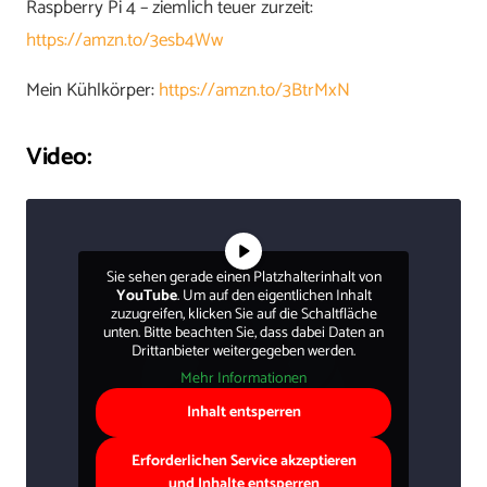
Raspberry Pi 4 – ziemlich teuer zurzeit:
https://amzn.to/3esb4Ww
Mein Kühlkörper:
https://amzn.to/3BtrMxN
Video:
Sie sehen gerade einen Platzhalterinhalt von
YouTube
. Um auf den eigentlichen Inhalt
zuzugreifen, klicken Sie auf die Schaltfläche
unten. Bitte beachten Sie, dass dabei Daten an
Drittanbieter weitergegeben werden.
Mehr Informationen
Inhalt entsperren
Erforderlichen Service akzeptieren
und Inhalte entsperren