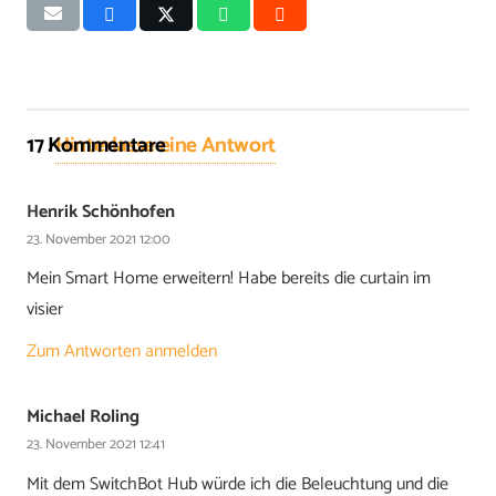
17
Kommentare
.
Hinterlasse eine Antwort
Henrik Schönhofen
23. November 2021 12:00
Mein Smart Home erweitern! Habe bereits die curtain im
visier
Zum Antworten anmelden
Michael Roling
23. November 2021 12:41
Mit dem SwitchBot Hub würde ich die Beleuchtung und die