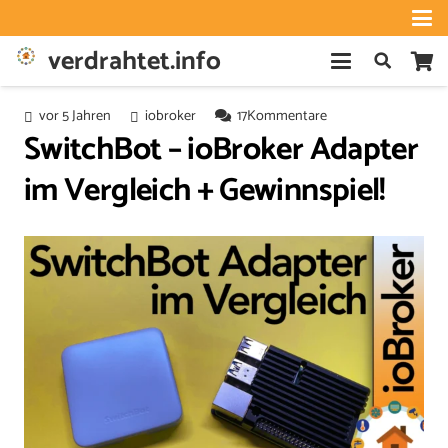
verdrahtet.info
vor 5 Jahren
iobroker
17
Kommentare
SwitchBot – ioBroker Adapter
im Vergleich + Gewinnspiel!